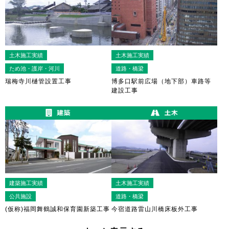
土木施工実績
土木施工実績
ため池・護岸・河川
道路・橋梁
瑞梅寺川樋管設置工事
博多口駅前広場（地下部）車路等
建設工事
建築施工実績
土木施工実績
公共施設
道路・橋梁
(仮称)福岡舞鶴誠和保育園新築工事
今宿道路雷山川橋床板外工事