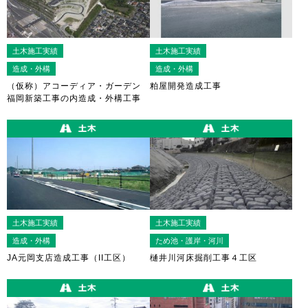
土木施工実績
土木施工実績
造成・外構
造成・外構
（仮称）アコーディア・ガーデン
粕屋開発造成工事
福岡新築工事の内造成・外構工事
土木施工実績
土木施工実績
造成・外構
ため池・護岸・河川
JA元岡支店造成工事（II工区）
樋井川河床掘削工事４工区