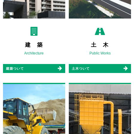
建 築
土 木
Architecture
Public Works
建築ついて
土木ついて