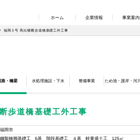
ホーム
企業情報
事業案内
福岡３号 馬出横断歩道橋基礎工外工事
道路・橋梁
水処理施設・下水
整備事業
ため池・護岸・河
横断歩道橋基礎工外工事
福岡市
鋼製橋脚基礎工 6基 階段基礎工 ４基 軽量盛土工 125㎥