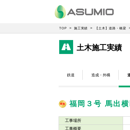
TOP
施工実績
【土木】道路・橋梁
土木施工実績
鉄道
造成・外構
福岡３号 馬出
工事場所
工事概要