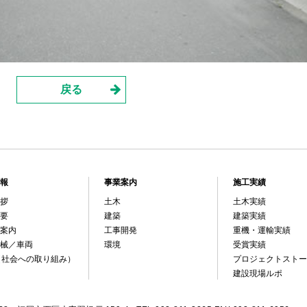
戻る
報
事業案内
施工実績
拶
土木
土木実績
要
建築
建築実績
案内
工事開発
重機・運輸実績
械／車両
環境
受賞実績
（社会への取り組み）
プロジェクトストー
建設現場ルポ