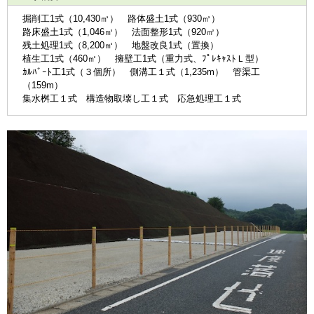
掘削工1式（10,430㎥） 路体盛土1式（930㎥）
路床盛土1式（1,046㎥） 法面整形1式（920㎡）
残土処理1式（8,200㎥） 地盤改良1式（置換）
植生工1式（460㎡） 擁壁工1式（重力式、ﾌﾟﾚｷｬｽﾄＬ型）
ｶﾙﾊﾞｰﾄ工1式（３個所） 側溝工１式（1,235m） 管渠工
（159m）
集水桝工１式 構造物取壊し工１式 応急処理工１式