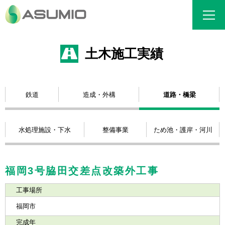
土木施工実績
鉄道
造成・外構
道路・橋梁
水処理施設・下水
整備事業
ため池・護岸・河川
福岡3号脇田交差点改築外工事
工事場所
福岡市
完成年