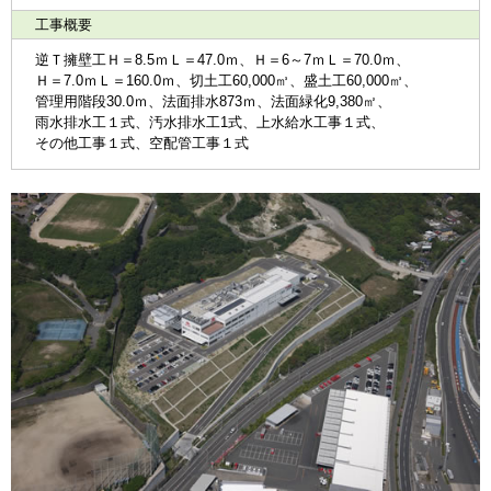
工事概要
逆Ｔ擁壁工Ｈ＝8.5ｍＬ＝47.0ｍ、Ｈ＝6～7ｍＬ＝70.0ｍ、
Ｈ＝7.0ｍＬ＝160.0ｍ、切土工60,000㎥、盛土工60,000㎥、
管理用階段30.0ｍ、法面排水873ｍ、法面緑化9,380㎡、
雨水排水工１式、汚水排水工1式、上水給水工事１式、
その他工事１式、空配管工事１式