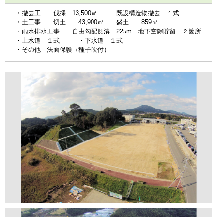
・撤去工 伐採 13,500㎡ 既設構造物撤去 １式
・土工事 切土 43,900㎥ 盛土 859㎥
・雨水排水工事 自由勾配側溝 225m 地下空隙貯留 ２箇所
・上水道 １式 ・下水道 １式
・その他 法面保護（種子吹付）