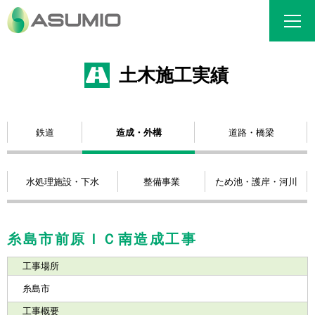
土木施工実績
鉄道
造成・外構
道路・橋梁
水処理施設・下水
整備事業
ため池・護岸・河川
糸島市前原ＩＣ南造成工事
工事場所
糸島市
工事概要