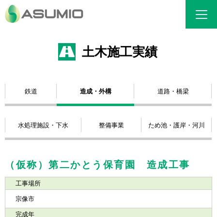
土木施工実績
鉄道
造成・外構
道路・橋梁
水処理施設・下水
整備事業
ため池・護岸・河川
（仮称）第二かとう保育園 造成工事
工事場所
宗像市
完成年